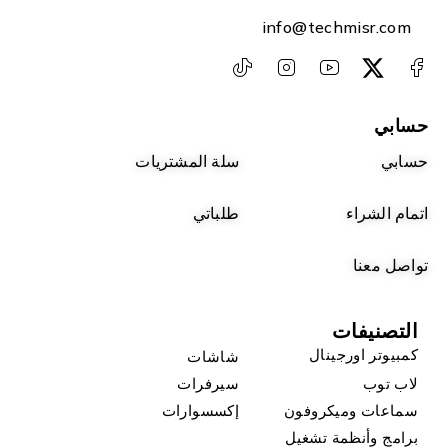
info@techmisr.com
حسابي
حسابي
سلة المشتريات
اتمام الشراء
طلباتي
تواصل معنا
التصنيفات
كمبيوتر اورجينال
شاشات
لاب توب
سيرفرات
سماعات وميكروفون
إكسسوارات
برامج وأنظمة تشغيل