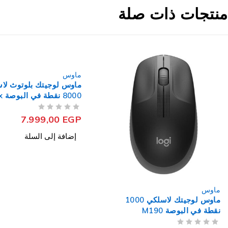
منتجات ذات صلة
ماوس
ماوس
ماوس لوجيتك بلوتوث لاسلكي
8000 نقطة في البوصة Mx
جيمنج 7200 نقطة في
GX66
Master 3S
من 5
تم التقييم
من 5
تم التقييم
220,00
EGP
7.999,00
EGP
إضافة إلى السلة
إضافة إلى السلة