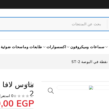
سماعات وميكروفون
اكسسوارات
طابعات وماسحات ضوئية
ماوس
2
0 استعراض
0,00
EGP
من 5
تم التقييم