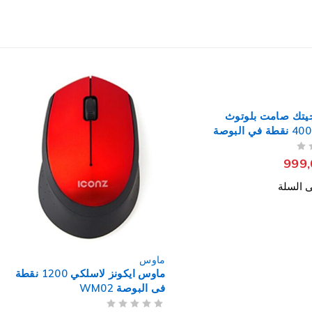
ماوس
ماوس تى تى اى سبورتس سلكي
RGB جيمنج 5000 نقطة في
البوصة Iris
من 5
تم التقييم
1.350,00
EGP
إضافة إلى السلة
ماوس ايكونز لاسلكي 1200 نقطة
WM