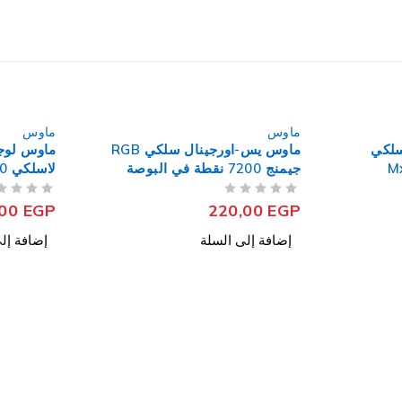
ماوس
ماوس يس-اورجينال سلكي RGB
ماوس لوجيتك صامت بلوتوث
 البوصة
لاسلكي 4000 نقطة في البوصة
M240
من 5
تم التقييم
999,00
EGP
إضافة إلى السلة
ماوس
فى البوصة 02
من 5
تم التقييم