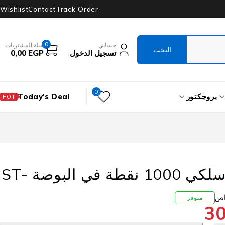
Wishlist
Contact
Track Order
0
حسابي
سلة المشتريات
تسجيل الدخول
EGP
0,00
0
بروجكتور
Today's Deal
HOT
ماوس لافا سلكي 1000 نقطة في البوصة ST-
متوفر
3