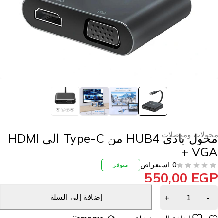
حولات وموصلات
محول بادي HUB4 من Type-C الى HDMI
+ VG
0 استعراض
متوفر
550,00
EG
إضافة إلى السلة