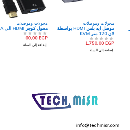
محولات وموصلات
محولات وموصلات
موصل ايه بلس HDMI بواسطة
محول كوجر HDMI الى VGA
لان 120 متر KVM
60,00
EGP
CAT5E/6E/7(UTP/FTP)
من 5
تم التقييم
1.750,00
EGP
من 5
تم التقييم
إضافة إلى السلة
إضافة إلى السلة
info@techmisr.com