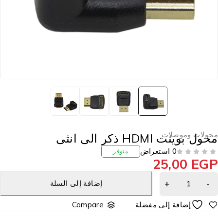
حولات وموصلات
ول بوينت HDMI ذكر الى انثى
0 استعراض
متوفر
25,00
EG
إضافة إلى السلة
Compare