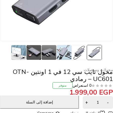
حولات وموصلات
محول تايب سي 12 في 1 اونتين OTN-
UC60 – رمادي
0 استعراض
متوفر
1.999,00
EG
إضافة إلى السلة