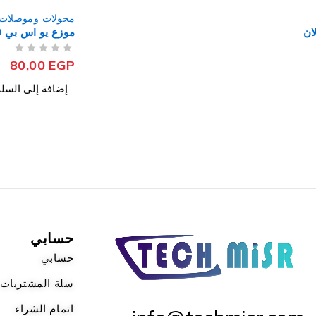
محولات وموصلات
موزع يو اس بي 3.0 4 منافذ
من 5
تم التقييم
80,00
EGP
إضافة إلى السلة
حسابي
حسابي
سلة المشتريات
اتمام الشراء