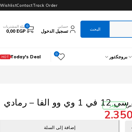
Wishlist
Contact
Track Order
0
حسابي
سلة المشتريات
تسجيل الدخول
EGP
0,00
0
بروجكتور
Today's Deal
HOT
 الفا – رمادي
متوفر
2.35
إضافة إلى السلة