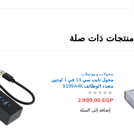
منتجات ذات صلة
محولات وموصلات
محول تايب سي 14 في 1 اونتين
متعدد الوظائف 9199A4K
Docking Station
من 5
تم التقييم
2.999,00
EGP
إضافة إلى السلة