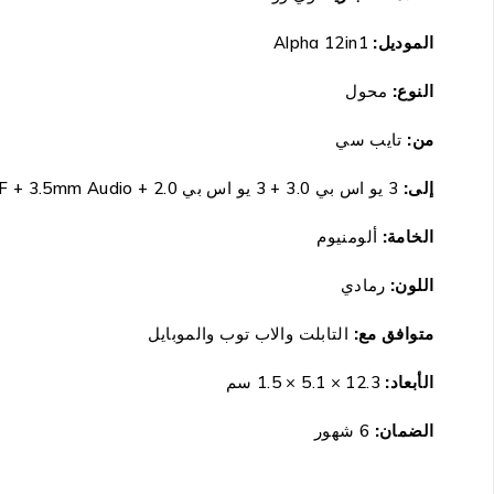
الموديل:
Alpha 12in1
النوع:
محول
من:
تايب سي
إلى:
3 يو اس بي 3.0 + 3 يو اس بي 2.0
+ HDMI + RJ45 + SD + TF + 3.5mm Audio + تايب سي PD
الخامة:
ألومنيوم
اللون:
رمادي
متوافق مع:
التابلت والاب توب والموبايل
الأبعاد:
12.3 × 5.1 × 1.5 سم
الضمان:
6 شهور