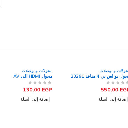
وصلات
محولات وموصلات
منافذ 20291
محول HDMI الى AV
من 5
تم التقييم
130,00
EGP
550
ى السلة
إضافة إلى السلة