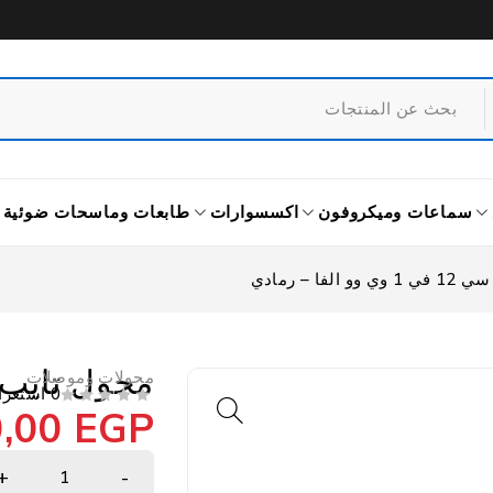
سماعات وميكروفون
اكسسوارات
طابعات وماسحات ضوئية
الفا – رمادي
محول تايب سي 12 في 1 وي وو
محولات وموصلات
0 استعراض
0,00
EGP
من 5
تم التقييم