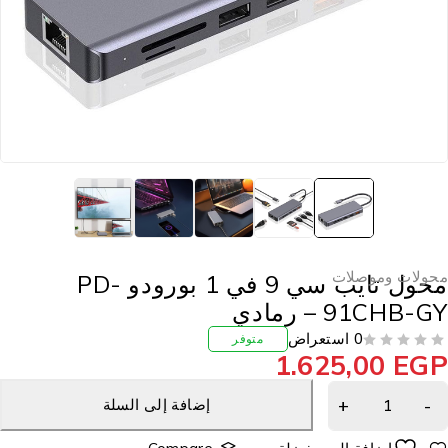
حولات وموصلات
محول تايب سي 9 في 1 بورودو PD-
91CHB-G – رمادي
0 استعراض
متوفر
1.625,00
EG
إضافة إلى السلة