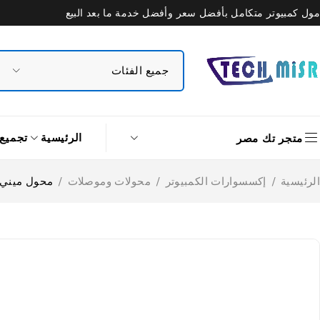
مول كمبيوتر متكامل بأفضل سعر وأفضل خدمة ما بعد البيع
الرئيسية
تجميع
متجر تك مصر
الرئيسية
/
إكسسوارات الكمبيوتر
/
محولات وموصلات
/
محول ميني Display الى DMI