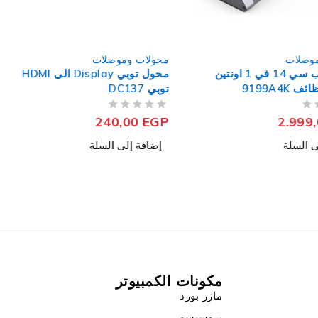
وصلات
محولات وموصلات
محول تايب سي 14 في 1 اونتين
محول توبي Display الى HDMI
متعدد الوظائف 9199A4K
توبي DC137
Docking
من 5
تم التقييم
240,00
EGP
2.999
ى السلة
إضافة إلى السلة
مكونات الكمبيوتر
مازر بورد
بروسيسور