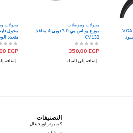
محولات وموصلات
محولات وم
كابل محول Type-C الى VGA
موزع يو اس بي 3.0 توبى 4 منافذ
CV132
 Station
من 5
تم التقييم
من 5
تم التقييم
,00
EGP
350,00
EGP
إضافة إلى السلة
إضافة إل
التصنيفات
كمبيوتر اورجينال
شاشات