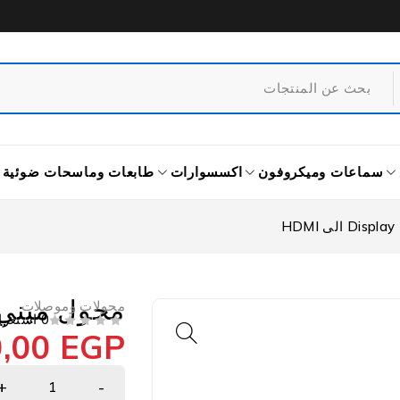
سماعات وميكروفون
اكسسوارات
طابعات وماسحات ضوئية
H
محول ميني Display الى MI
محولات وموصلات
0 استعراض
0,00
EGP
من 5
تم التقييم