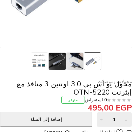
حولات وموصلات
محول يو اس بي 3.0 اونتين 3 منافذ مع
يثرنت OTN-5220
0 استعراض
متوفر
495,00
EG
إضافة إلى السلة