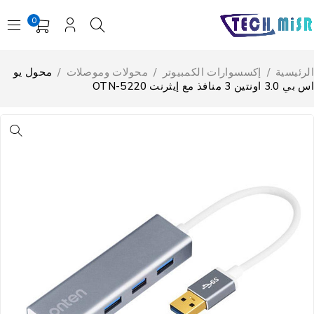
0
لرئيسية
/
إكسسوارات الكمبيوتر
/
محولات وموصلات
/
محول يو
 3.0 اونتين 3 منافذ مع إيثرنت OTN-5220