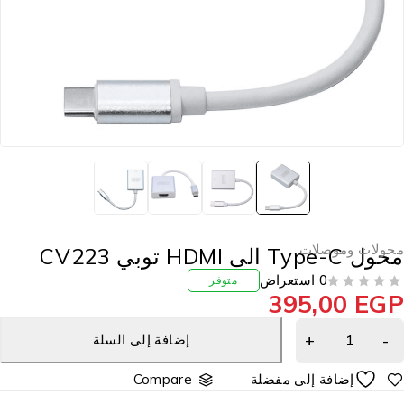
حولات وموصلات
ل Type-C الى HDMI توبي CV223
0 استعراض
متوفر
395,00
EG
إضافة إلى السلة
Compare