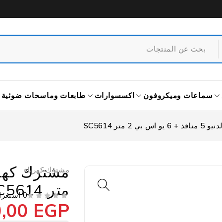
سماعات وميكروفون
اكسسوارات
طابعات وماسحات ضوئية
 2 متر SC5614
مشترك كهرباء
متر SC5614
0 استعراض
0,00
EGP
من 5
تم التقييم