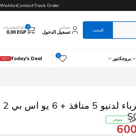
Wishlist
Contact
Track Order
0
حسابي
سلة المشتريات
تسجيل الدخول
EGP
0,00
0
بروجكتور
Today's Deal
HOT
مشترك كهرباء لدنيو 5 منافذ + 6 يو اس بي 2
متوفر
60