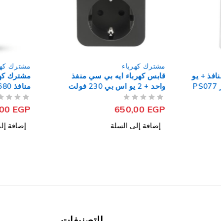
مشترك كهرباء
مشترك كهر
كهرباء ايترين 4 منافذ + يو
قابس كهرباء ايه بي سي منفذ
اس بي + تايب سي 2 متر PS077
واحد + 2 يو اس بي 230 فولت
منافذ 3680 وات Premio
Life Is On Essential
من 5
تم التقييم
من 5
تم التقييم
SurgeArrest PME1WU2B-GR
,00
EGP
650,00
EGP
إضافة إلى السلة
إضافة إل
التصنيفات