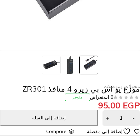
حولات وموصلات
وزع يو اس بي زيرو 4 منافذ ZR301
0 استعراض
متوفر
95,00
EG
إضافة إلى السلة
Compare