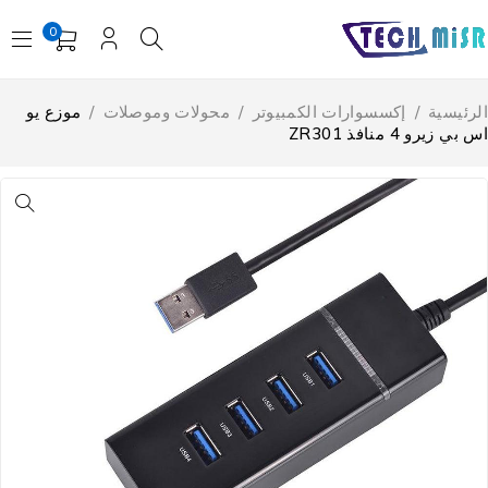
0
لرئيسية
/
إكسسوارات الكمبيوتر
/
محولات وموصلات
/
موزع يو
 بي زيرو 4 منافذ ZR301