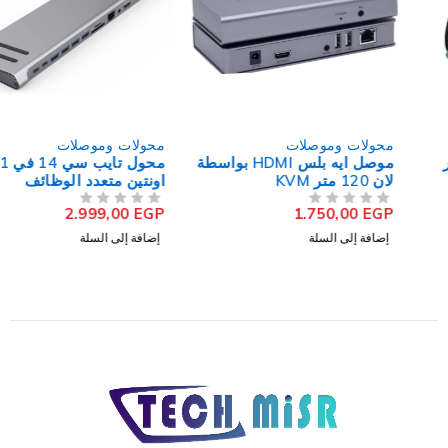
محولات وموصلات
محولات وموصلات
موصل ايه بلس HDMI بواسطة
محول تايب سي 14 في 1
لان 120 متر KVM
اونتين متعدد الوظائف
9199A4K Docking Station
CAT5E/6E/7(UTP/FTP)
2.999,00
EGP
1.750,00
EGP
من 5
تم التقييم
من 5
تم التقييم
إضافة إلى السلة
إضافة إلى السلة