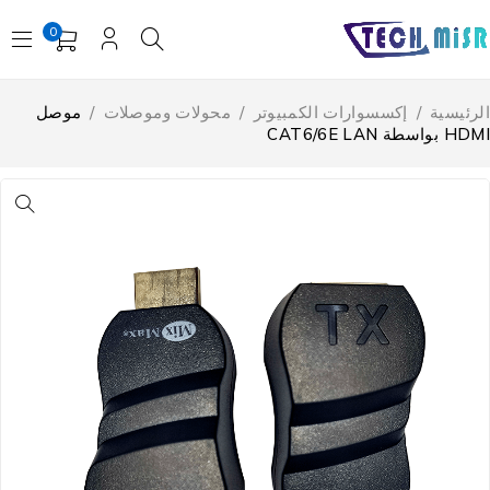
0
لرئيسية
/
إكسسوارات الكمبيوتر
/
محولات وموصلات
/
موصل
H بواسطة CAT6/6E LAN