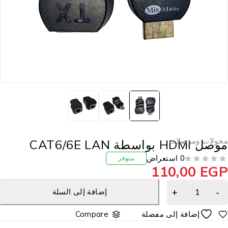
حولات وموصلات
صل HDMI بواسطة CAT6/6E LAN
0 استعراض
متوفر
110,00
EG
إضافة إلى السلة
Compare