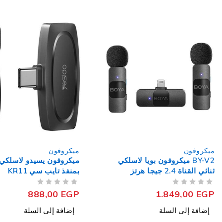
ميكروفون
ميكروفون
ميكروفون يسيدو لاسلكي بمشبك
بمنفذ تايب سي KR11
M800 Cardioid
من 5
تم التقييم
من 5
تم التقييم
3.649,00
EGP
888,00
EGP
إضافة إلى السلة
إضافة إلى السلة