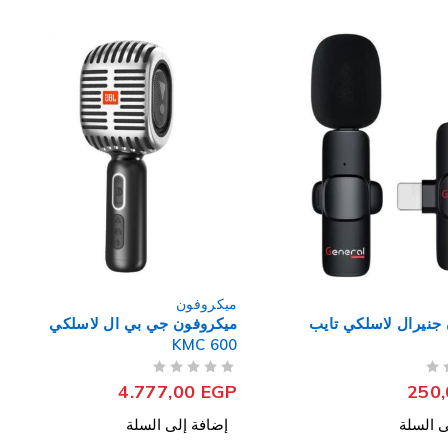
ميكروفون
 جي بي ال لاسلكي
BY-WM3T2-U2 ميكروفون بويا
لاسلكي صغير ثنائي القناة 2.4
جيجا هرتز
من 5
تم التقييم
3.199,00
EGP
4.777
ى السلة
إضافة إلى السلة