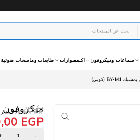
سماعات وميكروفون
اكسسوارات
طابعات وماسحات ضوئية
BY-M (كوبي)
ميكروفون بويا 
ميكروفون
0 استعراض
0,00
EGP
من 5
تم التقييم