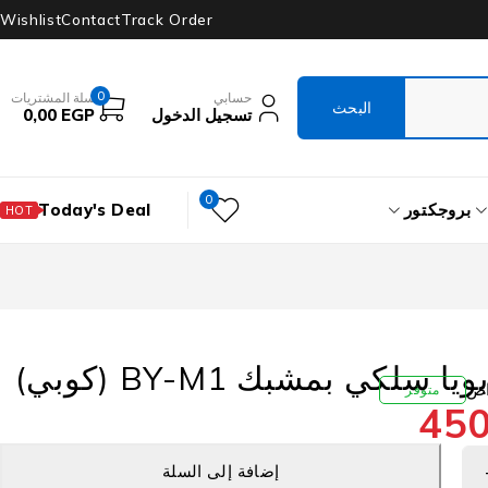
Wishlist
Contact
Track Order
0
حسابي
سلة المشتريات
تسجيل الدخول
EGP
0,00
0
بروجكتور
Today's Deal
HOT
سلكي بمشبك BY-M1 (كوبي)
متوفر
45
إضافة إلى السلة