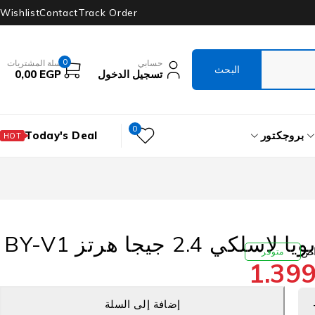
Wishlist
Contact
Track Order
0
حسابي
سلة المشتريات
تسجيل الدخول
EGP
0,00
0
بروجكتور
Today's Deal
HOT
ي 2.4 جيجا هرتز BY-V1
متوفر
1.39
إضافة إلى السلة