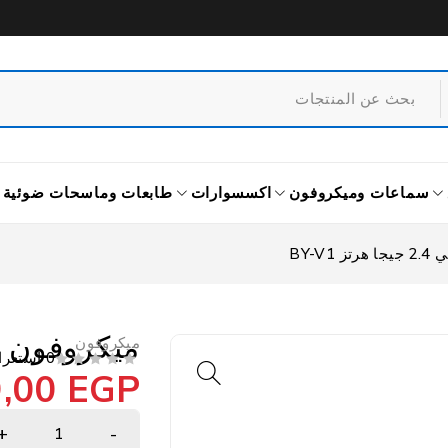
سماعات وميكروفون
اكسسوارات
طابعات وماسحات ضوئية
BY-V
ميكروفون بويا لاسلك
ميكروفون
0 استعراض
9,00
EGP
من 5
تم التقييم