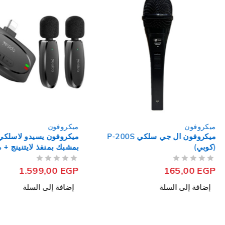
ميكروفون
ميكروفون
ميكروفون ال جي سلكي P-200S
ميكروفون يسيدو لاسلكي مزدوج
ميكروفون 
بمشبك بمنفذ لايتنينج + منفذ تايب
سي & لايتني
سي KR15
من 5
تم التقييم
من 5
تم التقييم
,00
EGP
1.599,00
EGP
إضافة إلى السلة
إضافة إل