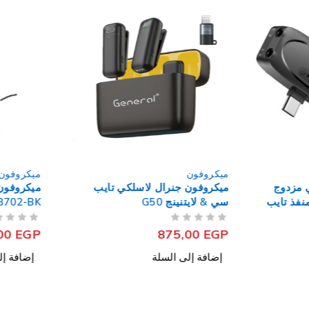
ميكروفون
جنرال لاسلكي تايب
ميكروفون سبيد لينك بيور سلكي
نج G50
SL-8702-BK
من 5
تم التقييم
295,00
EGP
875
ى السلة
إضافة إلى السلة