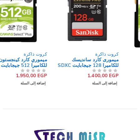
كروت ذاكرة
كروت ذاكرة
ميمورى كارد سانديسك
ميموري كارد كينجستون
للكاميرا 128 جيجابايت SDXC
للكاميرا 512 جيجابايت
Canvas Select Plus SDS2
UHS-I Extreme Pro
1.950,00
EGP
1.400,00
EGP
من 5
تم التقييم
من 5
تم التقييم
Class 10 SDXC
إضافة إلى السلة
إضافة إلى السلة