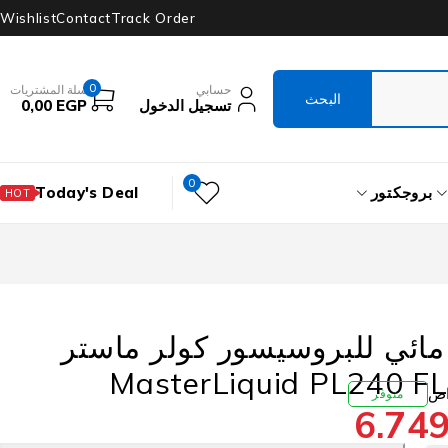
Wishlist
Contact
Track Order
0
حسابي
سلة المشتريات
تسجيل الدخول
EGP
0,00
0
بروجكتور
Today's Deal
HOT
 مائي للبروسيسور كولر ماستر
MasterLiquid PL240 
متوفر
6.74