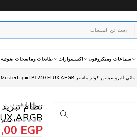
سماعات وميكروفون
اكسسوارات
طابعات وماسحات ضوئية
لبروسيسور كولر ماستر MasterLiquid PL240 FLUX ARGB
نظام تبريد
مراوح وأنظمة تبريد
FLUX ARGB
0 استعراض
9,00
EGP
من 5
تم التقييم