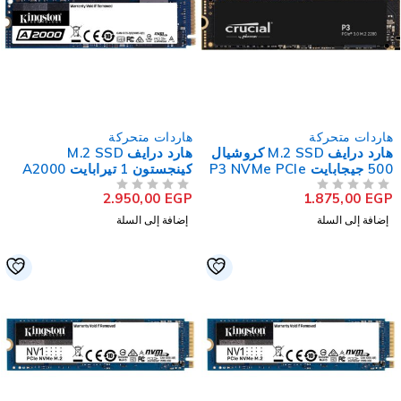
اردات متحركة
هاردات متحركة
هارد درايف M.2 SSD كروشيال
هارد درايف M.2 SSD
50 جيجابايت P3 NVMe PCIe
كينجستون 1 تيرابايت A2000
NVMe PCIe
2.950,00
EGP
1.875,00
EG
لتقييم
من 5
تم التقييم
إضافة إلى السلة
إضافة إلى السلة