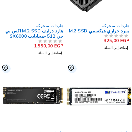
اردات متحركة
هاردات متحركة
برد حراري هيكسمي M.2 SSD
هارد درايف M.2 SSD اكس بي
جي 512 جيجابايت SX6000
325,00
EG
لتقييم
LITE NVMe PCIe
1.550,00
EGP
من 5
تم التقييم
إضافة إلى السلة
إضافة إلى السلة