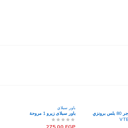
باور سبلاي
باور سبلاي
كوجر 80 بلس برونزي
باور سبلاى زيرو 1 مروحة
ST-100
من 5
تم التقييم
275,00
EGP