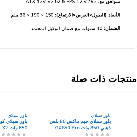
متوافق مع:
ATX 12V V2.52 & EPS 12 V2.92
الأبعاد (الطول×العرض×الارتفاع):
150 × 190 × 86 ملم
الضمان:
10 سنوات مع ضمان الوكيل المعتمد
منتجات ذات صلة
باور سبلاي
باور سبلاي
باور سبلاي جيم ماكس 80 بلس
باور سبلاي 
ذهبي 850 وات GX850 Pro
650 وات VTE X2
Xtreme Series - أبيض