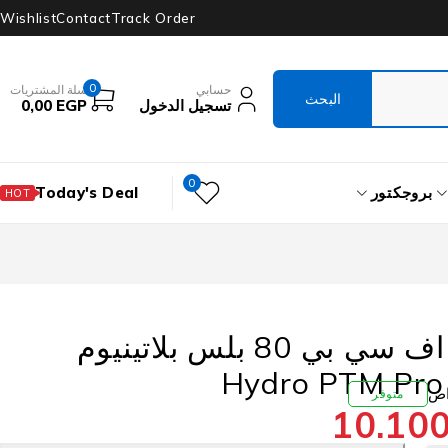
Wishlist
Contact
Track Order
0
حسابي
سلة المشتريات
تسجيل الدخول
EGP
0,00
0
بروجكتور
Today's Deal
HOT
باور سبلاى اف سي بي 80 بلس بلاتينيوم
متوفر
10.10