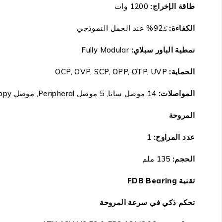
طاقة الإخراج:
1200 وات
الكفاءة:
≥92% عند الحمل النموذجي
نمطية الباور سبلاي:
Fully Modular
الحماية:
OCP, OVP, SCP, OPP, OTP, UVP
المواصلات:
14 موصل ساتا, 5 موصل Peripheral, موصل Floppy, موصل ATX 20+4, و 3 موصل 4+4 PIN, و8 موصل PCI-E 6+2
المروحة
عدد المراوح:
1
الحجم:
135 ملم
تقنية FDB Bearing
تحكم ذكي في سرعة المروحة