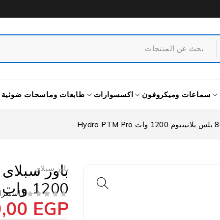
سماعات وميكروفون
اكسسوارات
طابعات وماسحات ضوئية
باور سبلاي
1200 وات Hydro PTM Pro
0 استعراض
0,00
EGP
من 5
تم التقييم