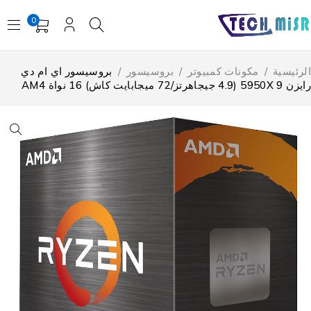
0
لرئيسية
/
مكونات كمبيوتر
/
بروسيسور
/
بروسيسور اي ام دي
 5950X (4.9 جيجاهرتز/72 ميجابايت كاش) 16 نواة AM4