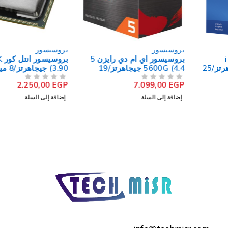
بروسيسور
بروسيسور
بروسيسور اي ام دي رايزن 5
بروسيسور انتل كور i7-4770K
5600G (4.4 جيجاهرتز/19
(3.90 جيجاهرتز/8 ميجابايت
ميجابايت كاش) 6 نواة AM4
كاش) 4 نواة LGA 1150 (بدون
2.250,00
EGP
7.099,00
EGP
من 5
تم التقييم
من 5
تم التقييم
علبة)
إضافة إلى السلة
إضافة إلى السلة