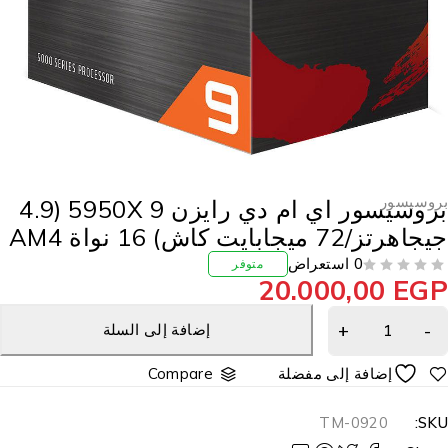
روسيسور
بروسيسور اي ام دي رايزن 9 5950X (4.9
جاهرتز/72 ميجابايت كاش) 16 نواة AM4
0 استعراض
متوفر
20.000,00
EG
إضافة إلى السلة
Compare
TM-0920
SKU