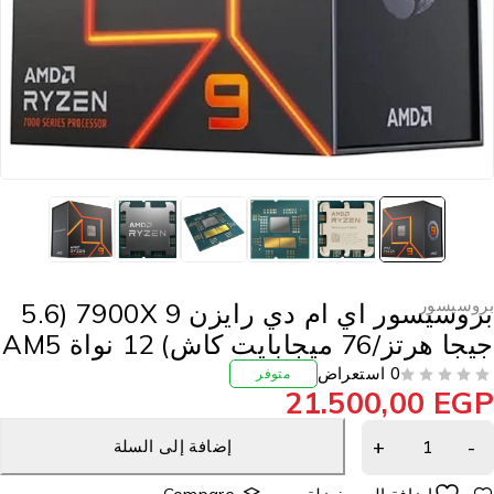
روسيسور
بروسيسور اي ام دي رايزن 9 7900X (5.6
جا هرتز/76 ميجابايت كاش) 12 نواة AM5
0 استعراض
متوفر
21.500,00
EG
إضافة إلى السلة