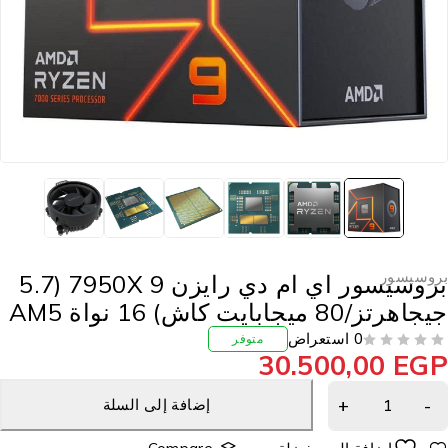
روسيسور
بروسيسور اي ام دي رايزن 9 7950X (5.7
جاهرتز/80 ميجابايت كاش) 16 نواة AM5
0 استعراض
متوفر
30.500,00
EG
إضافة إلى السلة