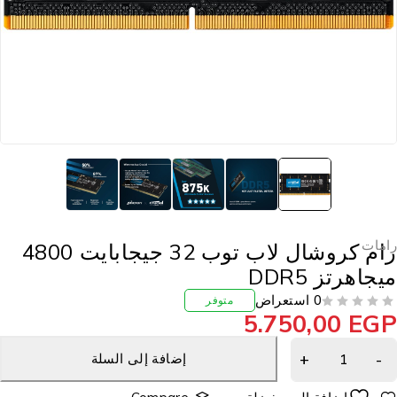
امات
رام كروشال لاب توب 32 جيجابايت 4800
يجاهرتز DDR5
0 استعراض
متوفر
5.750,00
EG
إضافة إلى السلة