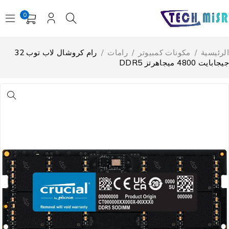
0
لرئيسية
/
مكونات كمبيوتر
/
رامات
/
رام كروشال لاب توب 32
ابايت 4800 ميجاهرتز DDR5