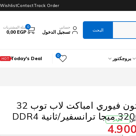
Wishlist
Contact
Track Order
0
حسابي
سلة المشتريات
تسجيل الدخول
EGP
0,00
0
بروجكتور
Today's Deal
HOT
رام كينجستون فيوري امباكت لاب توب 32
متوفر
4.90