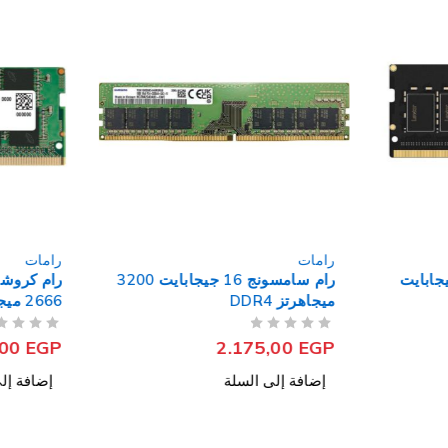
رامات
رامات
ار لاب توب 8 جيجابايت
رام سامسونج 16 جيجابايت 3200
ميجاهرتز DDR4
2666 ميجاهرتز DDR4
من 5
تم التقييم
من 5
تم التقييم
,00
EGP
2.175,00
EGP
إضافة إلى السلة
إضافة إل