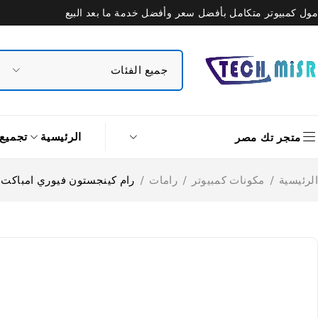
مول كمبيوتر متكامل بأفضل سعر وأفضل خدمة ما بعد البيع
الرئيسية
تجميع
متجر تك مصر
الرئيسية
/
مكونات كمبيوتر
/
رامات
/
رام كينجستون فيوري امباكت لاب توب 32 جيجابايت 3200 ميجا ت