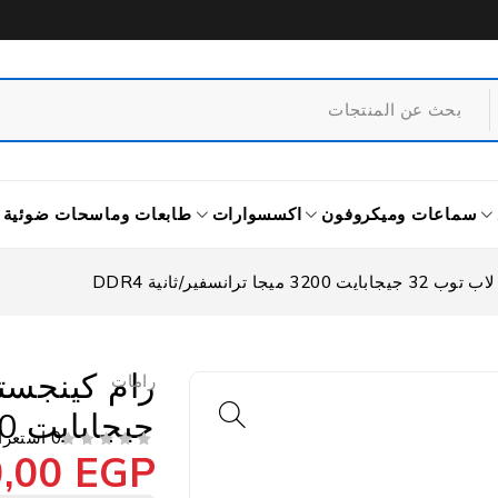
سماعات وميكروفون
اكسسوارات
طابعات وماسحات ضوئية
رانسفير/ثانية DDR4
رامات
جيجابايت 3200 ميجا ترانسفير/ثانية DDR4
0 استعراض
0,00
EGP
من 5
تم التقييم