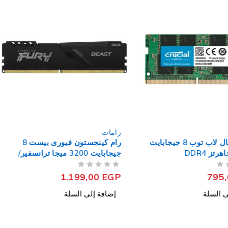
رامات
رام كروشال لاب توب 8 جيجابايت
رام كينجستون فيورى بيست 8
جيجابايت 3200 ميجا ترانسفير/
ثانية DDR4
من 5
تم التقييم
1.199,00
EGP
795
ى السلة
إضافة إلى السلة