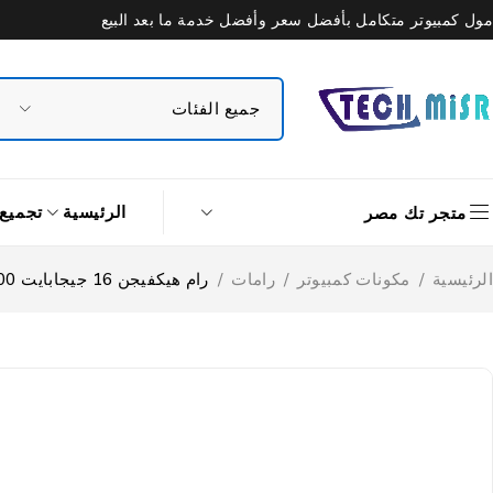
مول كمبيوتر متكامل بأفضل سعر وأفضل خدمة ما بعد البيع
الرئيسية
تجميع
متجر تك مصر
الرئيسية
/
مكونات كمبيوتر
/
رامات
/
رام هيكفيجن 16 جيجابايت 4800 ميجاهرتز U1 DDR5