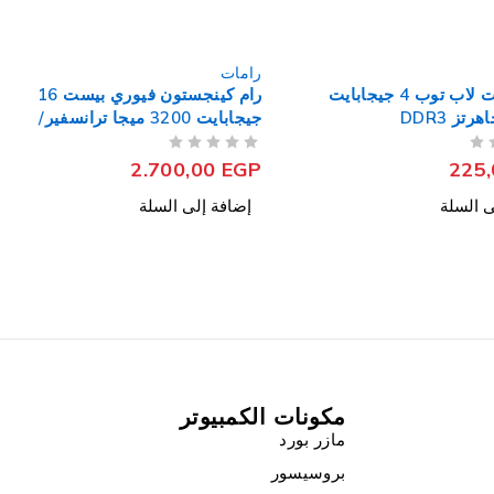
رامات
رام كينجستون فيوري بيست 16
رام كروشال لاب توب 8 جيجابايت
جيجابايت 3200 ميجا ترانسفير/
2666 ميجاهرتز DDR4
من 5
تم التقييم
795,00
EGP
2.700
ى السلة
إضافة إلى السلة
مكونات الكمبيوتر
مازر بورد
بروسيسور