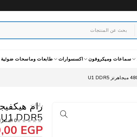
سماعات وميكروفون
اكسسوارات
طابعات وماسحات ضوئية
رامات
U1 DDR5
0 استعراض
0,00
EGP
من 5
تم التقييم