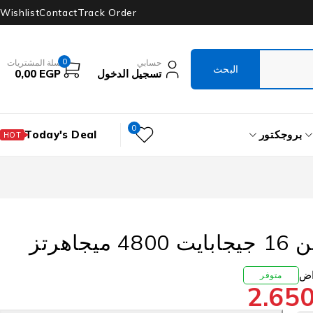
Wishlist
Contact
Track Order
0
حسابي
سلة المشتريات
تسجيل الدخول
EGP
0,00
0
بروجكتور
Today's Deal
HOT
رام هيكفيجن 16 جيجابايت 4800 ميجاهرتز
متوفر
2.65