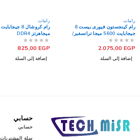
رامات
رامات
رام كروشال 8 جيجابايت 2666
ميجاهرتز DDR4
جيجابايت 3200 ميج
ثانية DDR4
من 5
تم التقييم
من 5
تم التقييم
2.399,00
EGP
825,00
EGP
إضافة إلى السلة
إضافة إلى السلة
حسابي
حسابي
سلة المشتريات