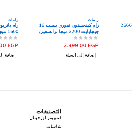
رامات
رامات
رام كينجستون فيوري بيست 16
رام باتريوت لاب توب 4 جيجابايت
ا ترانسفير/
1600 ميجاهرتز DDR3
ثانية DDR4 RGB
من 5
تم التقييم
من 5
تم التقييم
,00
EGP
225,00
EGP
إضافة إلى السلة
إضافة إل
التصنيفات
كمبيوتر اورجينال
شاشات