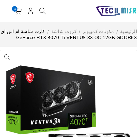
0
لرئيسية
/
مكونات كمبيوتر
/
كروت شاشة
/
كارت شاشة ام اس اي
GeForce RTX 4070 Ti VENTUS 3X OC 12GB GDDR6