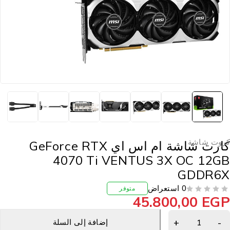
روت شاشة
كارت شاشة ام اس اي GeForce RTX
4070 Ti VENTUS 3X OC 12G
GDDR6
0 استعراض
متوفر
45.800,00
EG
إضافة إلى السلة