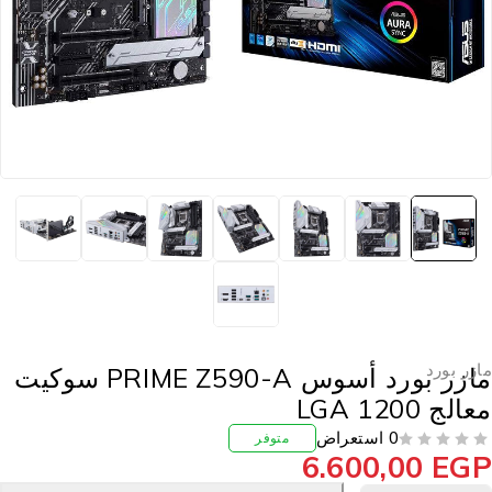
ازر بورد
مازر بورد أسوس PRIME Z590-A سوكيت
الج LGA 1200
0 استعراض
متوفر
6.600,00
EG