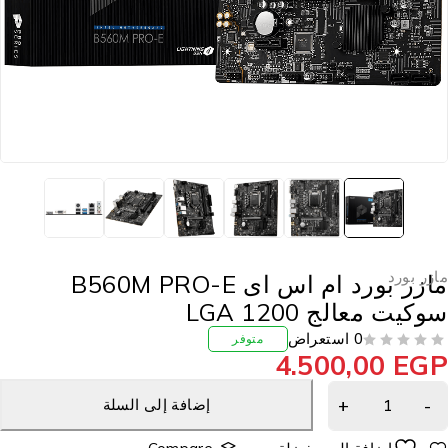
ازر بورد
مازر بورد ام اس اى B560M PRO-E
وكيت معالج LGA 1200
0 استعراض
متوفر
4.500,00
EG
إضافة إلى السلة