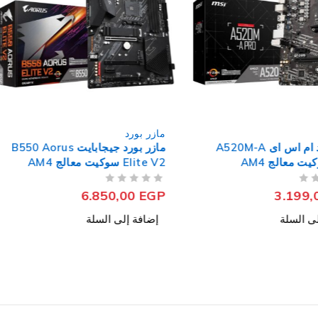
مازر بورد
مازر بورد ام اس اى A520M-A
مازر بورد جيجابايت B550 Aorus
Elite V2 سوكيت معالج AM4
من 5
تم التقييم
6.850,00
EGP
3.199
ى السلة
إضافة إلى السلة