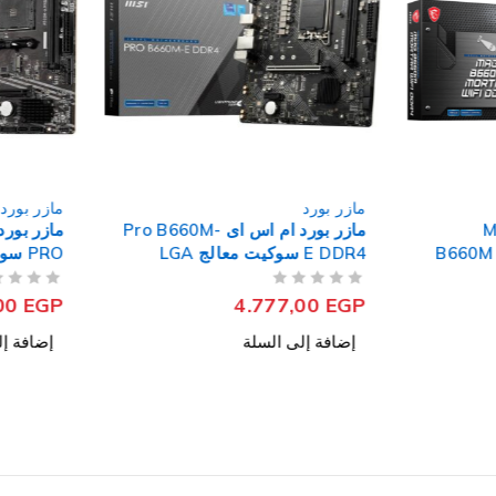
مازر بورد
مازر بورد
 MAG
مازر بورد ام اس اى Pro B660M-
B660M
E DDR4 سوكيت معالج LGA
PRO سوكيت معالج AM4
1700
من 5
تم التقييم
من 5
تم التقييم
,00
EGP
4.777,00
EGP
إضافة إلى السلة
إضافة إل