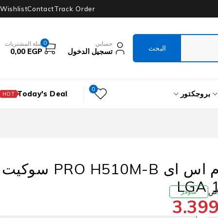
Wishlist
Contact
Track Order
0
حسابي
سلة المشتريات
تسجيل الدخول
EGP
0,00
0
بروجكتور
Today's Deal
HOT
مازر بورد ام اس اى PRO H510M-B سوكيت
متوفر
3.39