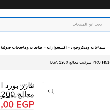
سماعات وميكروفون
اكسسوارات
طابعات وماسحات ضوئية
مازر بورد
معالج LGA 1200
0 استعراض
9,00
EGP
من 5
تم التقييم