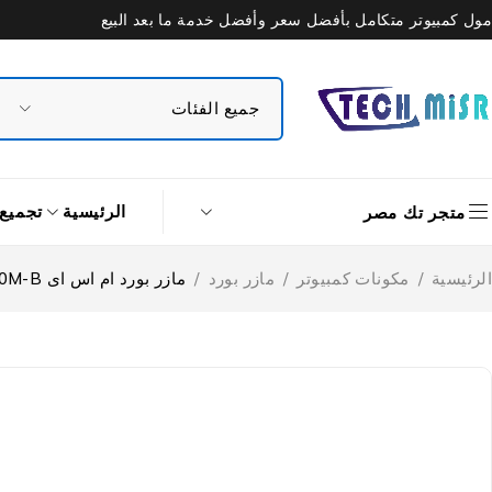
مول كمبيوتر متكامل بأفضل سعر وأفضل خدمة ما بعد البيع
الرئيسية
تجميع
متجر تك مصر
الرئيسية
/
مكونات كمبيوتر
/
مازر بورد
/
مازر بورد ام اس اى PRO H510M-B سوكيت معالج LGA 1200