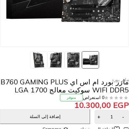
ازر بورد
مازر بورد ام اس اي B760 GAMING PLUS
WIFI DD سوكيت معالج LGA 1700
0 استعراض
متوفر
10.300,00
EG
إضافة إلى السلة