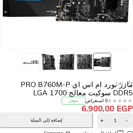
ازر بورد
مازر بورد ام اس اي PRO B760M-P
DD سوكيت معالج LGA 1700
0 استعراض
متوفر
6.900,00
EG
إضافة إلى السلة