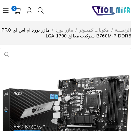
0
لرئيسية
/
مكونات كمبيوتر
/
مازر بورد
/
مازر بورد ام اس اي PRO
B760M-P DD سوكيت معالج LGA 1700