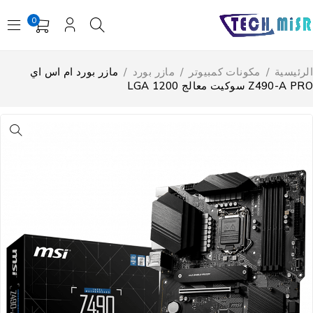
0
لرئيسية
/
مكونات كمبيوتر
/
مازر بورد
/
مازر بورد ام اس اي
Z490-A P سوكيت معالج LGA 1200