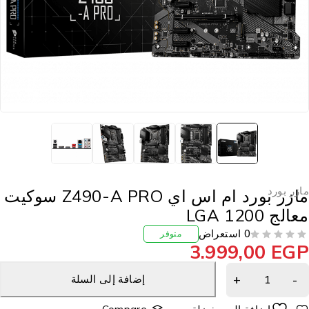
ازر بورد
مازر بورد ام اس اي Z490-A PRO سوكيت
الج LGA 1200
0 استعراض
متوفر
3.999,00
EG
إضافة إلى السلة