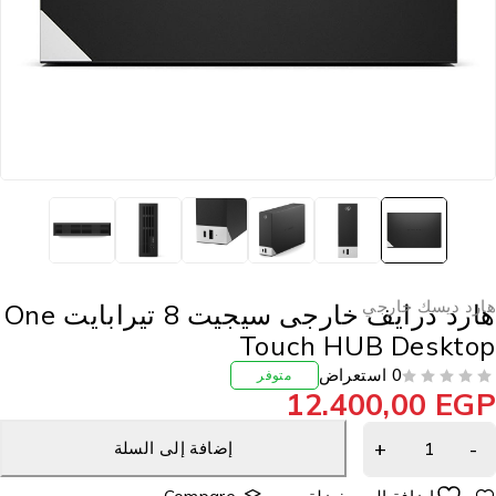
ارد ديسك خارجي
هارد درايف خارجى سيجيت 8 تيرابايت One
Touch HUB Deskto
0 استعراض
متوفر
12.400,00
EG
إضافة إلى السلة