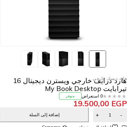
ارد ديسك خارجي
هارد درايف خارجي ويسترن ديجيتال 16
رابايت My Book Desktop
0 استعراض
متوفر
19.500,00
EG
إضافة إلى السلة