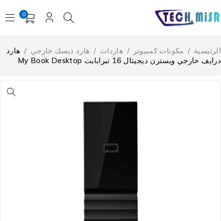
0
لرئيسية
/
مكونات كمبيوتر
/
هاردات
/
هارد ديسك خارجي
/
هارد
ايف خارجي ويسترن ديجيتال 16 تيرابايت My Book Desktop