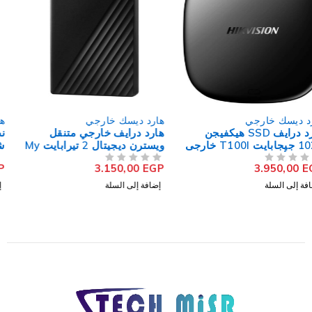
هارد ديسك خارجي
هارد ديسك خارجي
هارد درايف خارجي متنقل
نظام تخزين شخصي سحابي
ويسترن ديجيتال 2 تيرابايت My
شبكي كيوناب TS-233 NAS
2-Bay
Passport
14.000,00
EGP
3.150,00
EGP
من 5
تم التقييم
من 5
تم التقييم
إضافة إلى السلة
إضافة إلى السلة