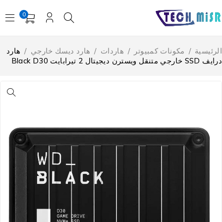
0
لرئيسية
/
مكونات كمبيوتر
/
هاردات
/
هارد ديسك خارجي
/
هارد
SS خارجي متنقل ويسترن ديجيتال 2 تيرابايت Black D30