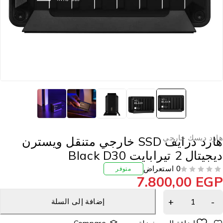
ارد ديسك خارجي
هارد درايف SSD خارجي متنقل ويسترن
جيتال 2 تيرابايت Black D30
0 استعراض
متوفر
7.800,00
EG
إضافة إلى السلة