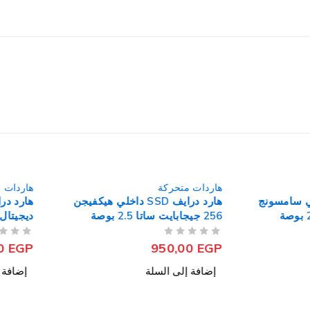
هاردات متحركة
هاردات مت
S داخلي سامسونج
هارد درايف SSD داخلي هيكفيجن
جابايت ساتا 2.5 بوصة
256 جيجابايت ساتا 2.5 بوصة
PCIe M.2
Desire
من 5
تم التقييم
من 5
تم التقييم
,00
EGP
950,00
EGP
إضافة إلى السلة
إضافة إل