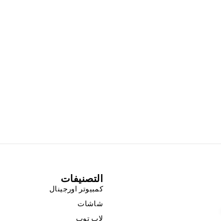
التصنيفات
كمبيوتر اورجينال
شاشات
لاب توب