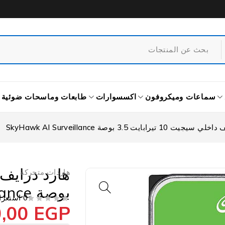
سماعات وميكروفون
اكسسوارات
طابعات وماسحات ضوئية
1 تيرابايت 3.5 بوصة SkyHawk AI Surveillance
هاردات متحركة
بوصة SkyHawk AI Surveillance
0 استعراض
0,00
EGP
من 5
تم التقييم