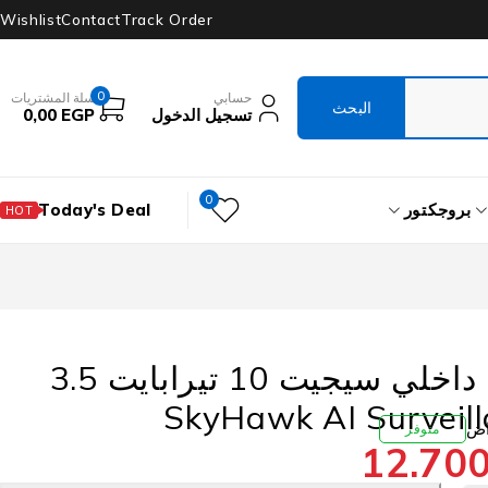
Wishlist
Contact
Track Order
0
حسابي
سلة المشتريات
تسجيل الدخول
EGP
0,00
0
بروجكتور
Today's Deal
HOT
هارد درايف داخلي سيجيت 10 تيرابايت 3.5
متوفر
12.70