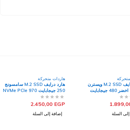
حركة
هاردات متحركة
هارد درايف M.2 SSD ويسترن
هارد درايف M.2 SSD سامسونج
ديجيتال اخضر 480 جيجابايت
250 جيجابايت NVMe PCIe 970
EVO Plus
NVMe 
من 5
تم التقييم
2.450,00
EGP
1.899
ى السلة
إضافة إلى السلة