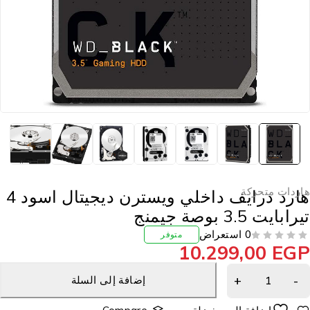
اردات متحركة
هارد درايف داخلي ويسترن ديجيتال اسود 4
رابايت 3.5 بوصة جيمنج
0 استعراض
متوفر
10.299,00
EG
إضافة إلى السلة