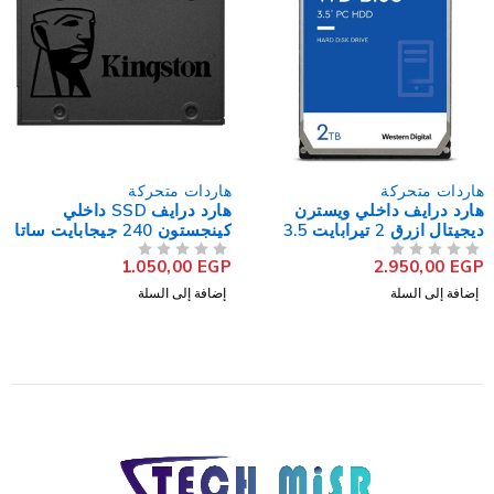
هاردات متحركة
هاردات متحركة
ترن
هارد درايف SSD داخلي
هارد درايف M.2 SSD
ديجيتال ازرق 2 تيرابايت 3.5
كينجستون 240 جيجابايت ساتا
س
2.5 بوصة A400
NVMe PCIe
4.250,00
EGP
1.050,00
EGP
من 5
تم التقييم
من 5
تم التقييم
إضافة إلى السلة
إضافة إلى السلة