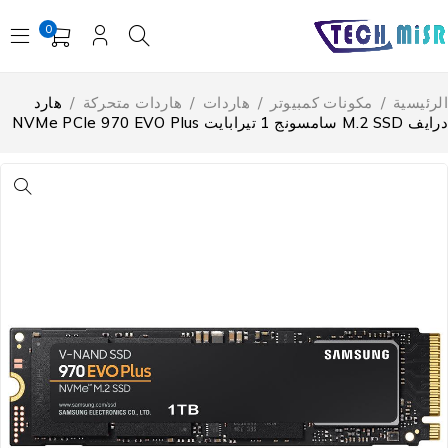
0
لرئيسية
/
مكونات كمبيوتر
/
هاردات
/
هاردات متحركة
/
هارد
M.2 SS سامسونج 1 تيرابايت NVMe PCIe 970 EVO Plus