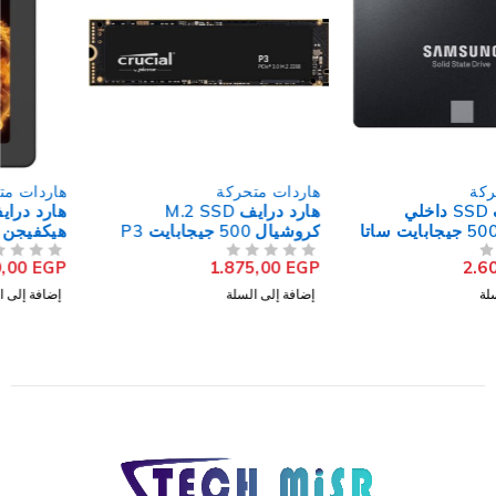
هاردات متحركة
هاردات متحركة
هارد درايف M.2 SSD
هارد درايف SSD داخلي
كروشيال 500 جيجابايت P3
هيكفيجن 256 جيجابايت ساتا
NVMe PCIe
2.5 بوصة Desire
950,00
EGP
1.875,00
EGP
من 5
تم التقييم
من 5
تم التقييم
إضافة إلى السلة
إضافة إلى السلة