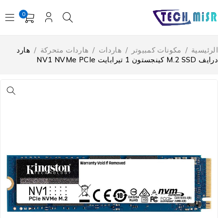
0
لرئيسية
/
مكونات كمبيوتر
/
هاردات
/
هاردات متحركة
/
هارد
M.2 SSD كينجستون 1 تيرابايت NV1 NVMe PCIe