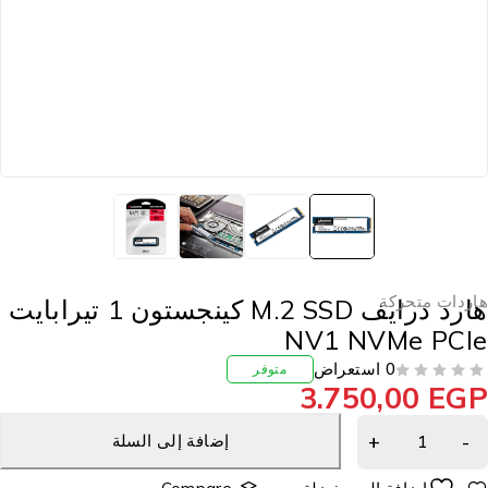
اردات متحركة
هارد درايف M.2 SSD كينجستون 1 تيرابايت
NV1 NVMe PCI
0 استعراض
متوفر
3.750,00
EG
إضافة إلى السلة