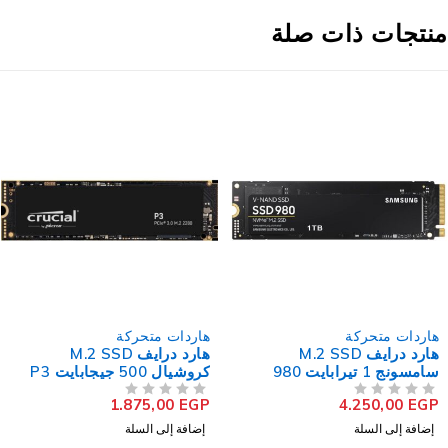
نتجات ذات صلة
هاردات متحركة
هاردات متحركة
هارد درايف M.2 SSD
هارد درايف M.2 SSD
سامسونج 1 تيرابايت 980
كروشيال 500 جيجابايت P3
NVMe PCIe
NVMe PCIe
1.875,00
EGP
4.250,00
EGP
من 5
تم التقييم
من 5
تم التقييم
إضافة إلى السلة
إضافة إلى السلة