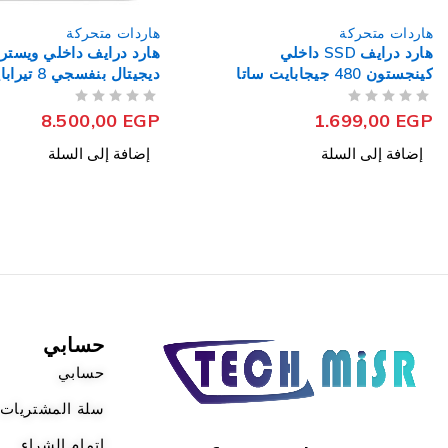
هاردات متحركة
هاردات متحركة
هارد درايف داخلي ويسترن
هارد درا
ديجيتال بنفسجي 8 تيرابايت 3.5
250 جيجابايت NVMe PCIe 980
بوصة Surveillance
من 5
تم التقييم
من 5
تم التقييم
2.450,00
EGP
8.500,00
EGP
إضافة إلى السلة
إضافة إلى السلة
حسابي
حسابي
سلة المشتريات
اتمام الشراء