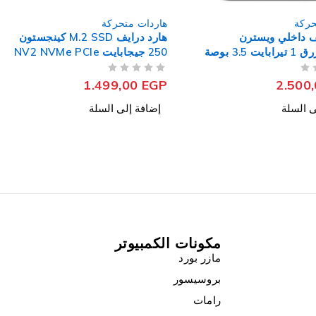
حركة
هاردات متحركة
هارد درايف M.2 SSD كينجستون
هارد درايف M.2 SSD كروشيال 1
تيرابايت P3 NVMe PCIe
من 5
تم التقييم
3.150,00
EGP
1.499
ى السلة
إضافة إلى السلة
مكونات الكمبيوتر
مازر بورد
بروسيسور
رامات