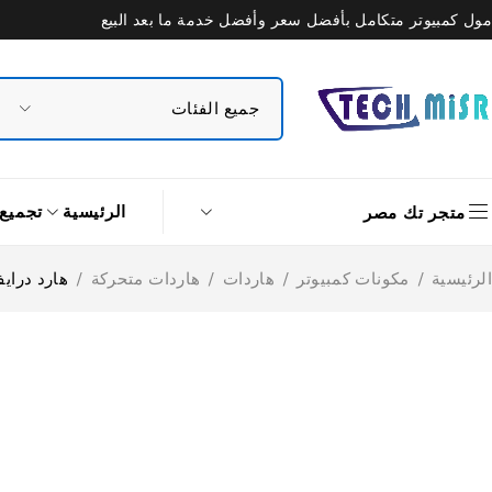
مول كمبيوتر متكامل بأفضل سعر وأفضل خدمة ما بعد البيع
الرئيسية
تجميع
متجر تك مصر
الرئيسية
/
مكونات كمبيوتر
/
هاردات
/
هاردات متحركة
/
هارد درايف M.2 SSD هيكفيجن 512 جيجابايت e PCIe