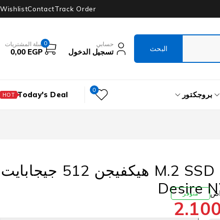
Wishlist
Contact
Track Order
0
حسابي
سلة المشتريات
تسجيل الدخول
EGP
0,00
0
بروجكتور
Today's Deal
HOT
هارد درايف M.2 SSD هيكفيجن 512 جيجابايت
Desire 
متوفر
2.10