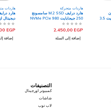
هاردات متحركة
هاردات مت
يف M.2 SSD سامسونج
هارد درايف داخلي ويسترن
ديجيتال ازرق 1 تيرابايت 3.5 بوصة
250 جيجابايت NV2 NVMe PCIe
من 5
تم التقييم
من 5
تم التقييم
,00
EGP
2.500,00
EGP
إضافة إلى السلة
إضافة إل
التصنيفات
كمبيوتر اورجينال
شاشات
لاب توب