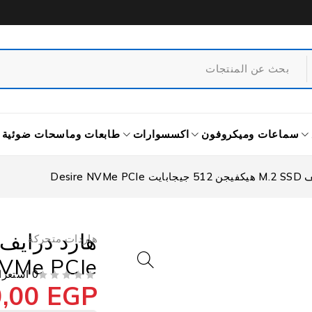
سماعات وميكروفون
اكسسوارات
طابعات وماسحات ضوئية
Desire NVM
هاردات متحركة
NVMe PCIe
0 استعراض
0,00
EGP
من 5
تم التقييم