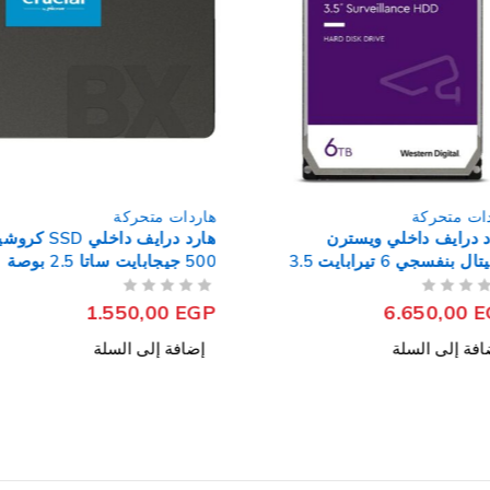
حركة
هاردات متحركة
ف داخلي ويسترن
هارد درايف داخلي SSD كروشيال
ديجيتال بنفسجي 6 تيرابايت 3.5
500 جيجابايت ساتا 2.5 بوصة
BX500
من 5
تم التقييم
1.550,00
EGP
6.650
ى السلة
إضافة إلى السلة