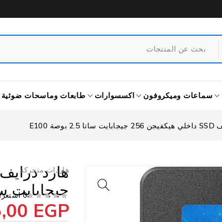
سماعات وميكروفون
اكسسوارات
طابعات وماسحات ضوئية
2 بوصة E100
هاردات متحركة
جيجابايت ساتا 2.5 بوص
0 استعراض
5,00
EGP
من 5
تم التقييم