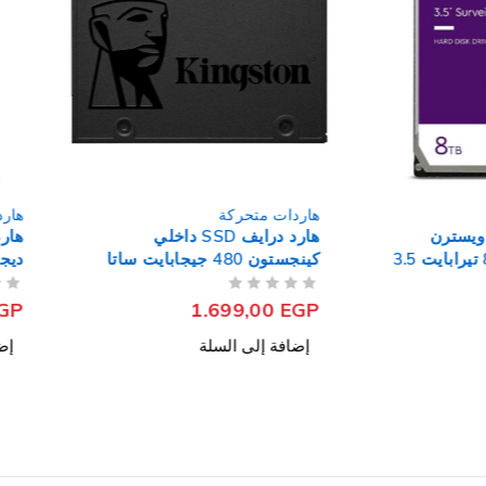
هاردات متحركة
هاردات مت
ن
هارد درايف SSD داخلي
هارد دراي
ديجيتال بنفسجي 8 تيرابايت 3.5
كينجستون 480 جيجابايت ساتا
2.5 بوصة A400
بوصة Surveillance
من 5
تم التقييم
من 5
تم التقييم
,00
EGP
1.699,00
EGP
إضافة إلى السلة
إضافة إل