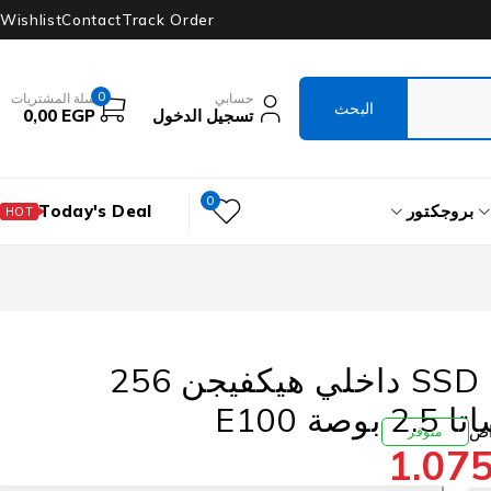
Wishlist
Contact
Track Order
0
حسابي
سلة المشتريات
تسجيل الدخول
EGP
0,00
0
بروجكتور
Today's Deal
HOT
هارد درايف SSD داخلي هيكفيجن 256
ة E100
متوفر
1.07