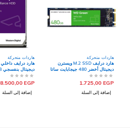
هاردات متحركة
هاردات متحركة
هارد درايف M.2 SSD ويسترن
هارد درايف داخلي ويستر
ديجيتال أخضر 480 جيجابايت ساتا
بوصة Surveillance
من 5
تم التقييم
من 5
تم التقييم
8.500,00
EGP
1.725,00
EGP
إضافة إلى السلة
إضافة إلى السلة