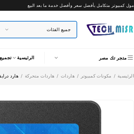
مول كمبيوتر متكامل بأفضل سعر وأفضل خدمة ما بعد البيع
الرئيسية
تجميع
متجر تك مصر
الرئيسية
/
مكونات كمبيوتر
/
هاردات
/
هاردات متحركة
/
هارد درايف SSD داخلي هيكفيجن 256 جيجابايت ساتا .5