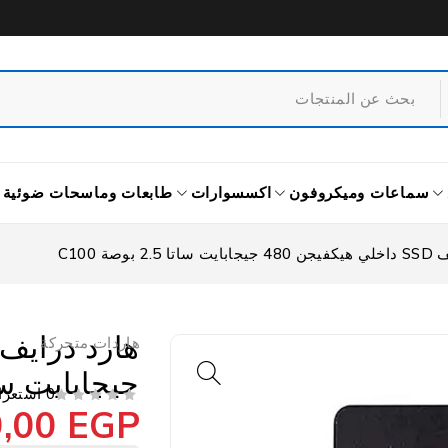
سماعات وميكروفون
اكسسوارات
طابعات وماسحات ضوئية
2 بوصة C100
هاردات متحركة
جيجابايت ساتا 2.5 بوص
0 استعراض
0,00
EGP
من 5
تم التقييم