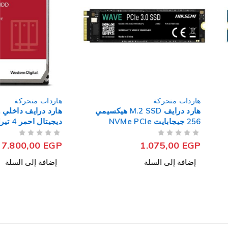
حركة
هاردات متحركة
هارد درايف M.2 SSD هيكسيمي
هارد درايف داخلي ويسترن
256 جيجابايت NVMe PCIe
ديجيتال احمر 4 تيرابايت 3.5 بوصة
Plus NAS Server
من 5
تم التقييم
7.800,00
EGP
1.075
ى السلة
إضافة إلى السلة