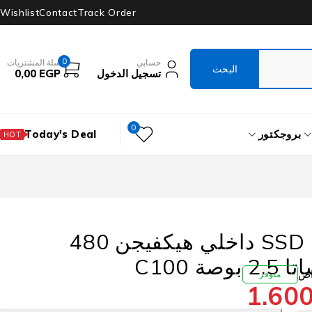
Wishlist
Contact
Track Order
0
حسابي
سلة المشتريات
تسجيل الدخول
EGP
0,00
0
بروجكتور
Today's Deal
HOT
هارد درايف SSD داخلي هيكفيجن 480
ة C100
متوفر
1.60