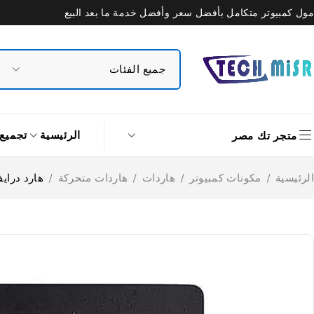
مول كمبيوتر متكامل بأفضل سعر وأفضل خدمة ما بعد البيع
الرئيسية
تجميع
متجر تك مصر
الرئيسية
/
مكونات كمبيوتر
/
هاردات
/
هاردات متحركة
/
هارد درايف SSD داخلي هيكفيجن 480 جيجابايت ساتا .5