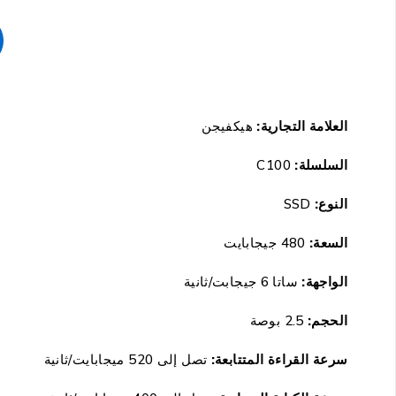
العلامة التجارية:
هيكفيجن
السلسلة:
C100
النوع:
SSD
السعة:
480 جيجابايت
الواجهة:
ساتا 6 جيجابت/ثانية
الحجم:
2.5 بوصة
سرعة القراءة المتتابعة:
تصل إلى 520 ميجابايت/ثانية