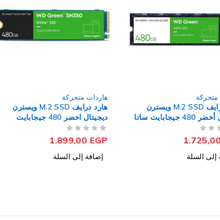
هاردات متحركة
هاردات مت
 M.2 SSD ويسترن
هارد درايف M.2 SSD ويسترن
ديجيتال اخضر 480 جيجابايت
Wave
NVMe PCIe M.2
من 5
تم التقييم
من 5
تم التقييم
,00
EGP
1.899,00
EGP
إضافة إلى السلة
إضافة إل